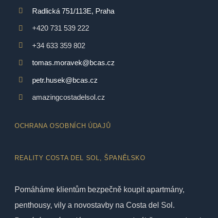
Radlická 751/113E, Praha
+420 731 539 222
+34 633 359 802
tomas.moravek@bcas.cz
petr.husek@bcas.cz
amazingcostadelsol.cz
OCHRANA OSOBNÍCH ÚDAJŮ
REALITY COSTA DEL SOL, ŠPANĚLSKO
Pomáháme klientům bezpečně koupit apartmány,
penthousy, vily a novostavby na Costa del Sol.