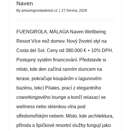
BCAS
Naven
By
amazingcostadelsol.cz
|
27 června, 2026
O NÁS
FUENGIROLA, MÁLAGA Naven Wellbeing
KONTAKT
Resort Více než domov. Nový životní styl na
Costa del Sol. Ceny od 380.000 € + 10% DPH.
Postupný systém financování. Představte si
místo, kde den začíná ranním sluncem na
terase, pokračuje koupáním v lagunovém
bazénu, lekcí Pilates, prací z elegantního
coworkingového lounge a končí relaxací ve
wellness nebo sklenkou vína pod
středomořským nebem. Místo, kde architektura,
příroda a špičkové resortní služby fungují jako