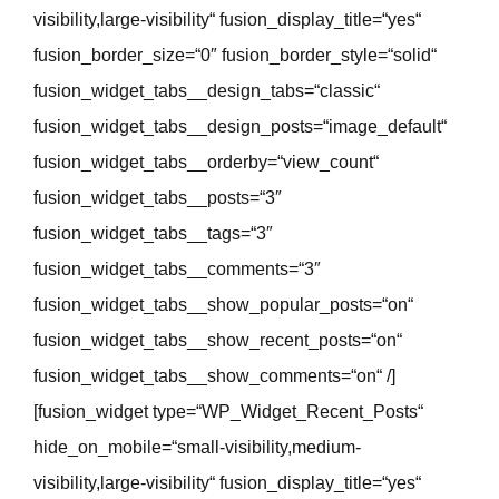
visibility,large-visibility“ fusion_display_title=“yes“
fusion_border_size=“0″ fusion_border_style=“solid“
fusion_widget_tabs__design_tabs=“classic“
fusion_widget_tabs__design_posts=“image_default“
fusion_widget_tabs__orderby=“view_count“
fusion_widget_tabs__posts=“3″
fusion_widget_tabs__tags=“3″
fusion_widget_tabs__comments=“3″
fusion_widget_tabs__show_popular_posts=“on“
fusion_widget_tabs__show_recent_posts=“on“
fusion_widget_tabs__show_comments=“on“ /]
[fusion_widget type=“WP_Widget_Recent_Posts“
hide_on_mobile=“small-visibility,medium-
visibility,large-visibility“ fusion_display_title=“yes“