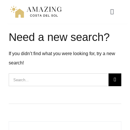
Přeskočit
na
Toggle
Naviga
obsah
Need a new search?
NAVEN
If you didn’t find what you were looking for, try a new
RESORT LIVING
search!
HYPOTÉKA
Hledat:
ZÁŽITKY
WEBINÁŘ