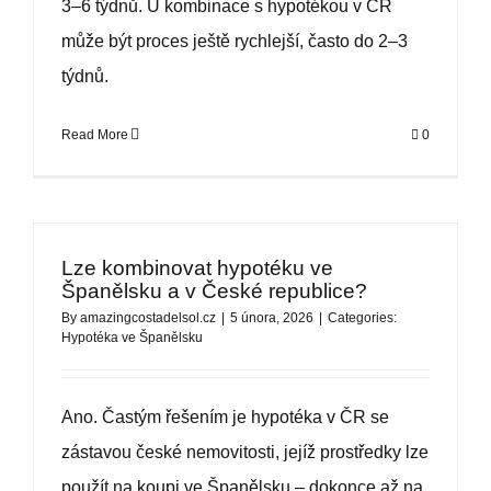
3–6 týdnů. U kombinace s hypotékou v ČR
může být proces ještě rychlejší, často do 2–3
týdnů.
Read More
0
Lze kombinovat hypotéku ve
Španělsku a v České republice?
By
amazingcostadelsol.cz
|
5 února, 2026
|
Categories:
Hypotéka ve Španělsku
Ano. Častým řešením je hypotéka v ČR se
zástavou české nemovitosti, jejíž prostředky lze
použít na koupi ve Španělsku – dokonce až na