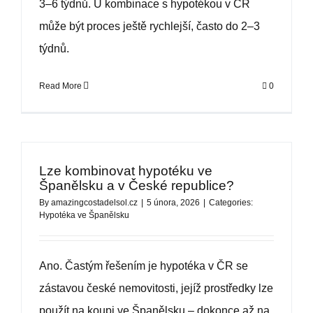
3–6 týdnů. U kombinace s hypotékou v ČR
může být proces ještě rychlejší, často do 2–3
týdnů.
Read More
0
Lze kombinovat hypotéku ve
Španělsku a v České republice?
By
amazingcostadelsol.cz
|
5 února, 2026
|
Categories:
Hypotéka ve Španělsku
Ano. Častým řešením je hypotéka v ČR se
zástavou české nemovitosti, jejíž prostředky lze
použít na koupi ve Španělsku – dokonce až na