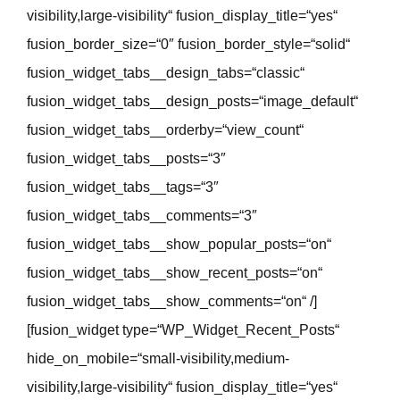
visibility,large-visibility“ fusion_display_title=“yes“
fusion_border_size=“0″ fusion_border_style=“solid“
fusion_widget_tabs__design_tabs=“classic“
fusion_widget_tabs__design_posts=“image_default“
fusion_widget_tabs__orderby=“view_count“
fusion_widget_tabs__posts=“3″
fusion_widget_tabs__tags=“3″
fusion_widget_tabs__comments=“3″
fusion_widget_tabs__show_popular_posts=“on“
fusion_widget_tabs__show_recent_posts=“on“
fusion_widget_tabs__show_comments=“on“ /]
[fusion_widget type=“WP_Widget_Recent_Posts“
hide_on_mobile=“small-visibility,medium-
visibility,large-visibility“ fusion_display_title=“yes“