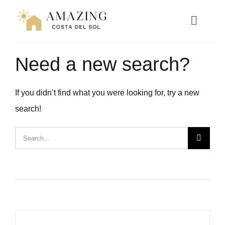
Přeskočit
na
Toggle
Naviga
obsah
Need a new search?
NAVEN
If you didn’t find what you were looking for, try a new
RESORT LIVING
search!
HYPOTÉKA
Hledat:
ZÁŽITKY
WEBINÁŘ