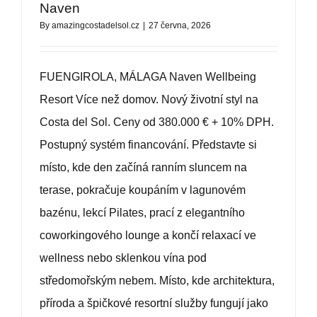
BCAS
Naven
By
amazingcostadelsol.cz
|
27 června, 2026
O NÁS
FUENGIROLA, MÁLAGA Naven Wellbeing
KONTAKT
Resort Více než domov. Nový životní styl na
Costa del Sol. Ceny od 380.000 € + 10% DPH.
Postupný systém financování. Představte si
místo, kde den začíná ranním sluncem na
terase, pokračuje koupáním v lagunovém
bazénu, lekcí Pilates, prací z elegantního
coworkingového lounge a končí relaxací ve
wellness nebo sklenkou vína pod
středomořským nebem. Místo, kde architektura,
příroda a špičkové resortní služby fungují jako