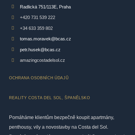
Radlická 751/113E, Praha
+420 731 539 222
+34 633 359 802
tomas.moravek@bcas.cz
petr.husek@bcas.cz
amazingcostadelsol.cz
OCHRANA OSOBNÍCH ÚDAJŮ
REALITY COSTA DEL SOL, ŠPANĚLSKO
Pomáháme klientům bezpečně koupit apartmány,
penthousy, vily a novostavby na Costa del Sol.