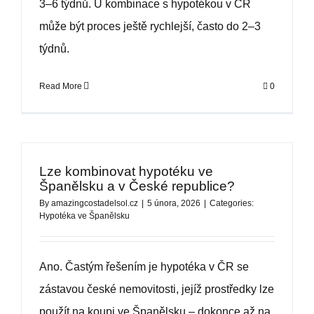
3–6 týdnů. U kombinace s hypotékou v ČR
může být proces ještě rychlejší, často do 2–3
týdnů.
Read More
0
Lze kombinovat hypotéku ve
Španělsku a v České republice?
By
amazingcostadelsol.cz
|
5 února, 2026
|
Categories:
Hypotéka ve Španělsku
Ano. Častým řešením je hypotéka v ČR se
zástavou české nemovitosti, jejíž prostředky lze
použít na koupi ve Španělsku – dokonce až na