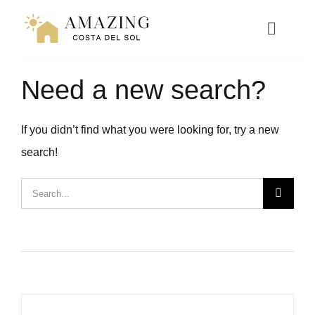
Přeskočit
na
Toggle
Naviga
obsah
Need a new search?
NAVEN
If you didn’t find what you were looking for, try a new
RESORT LIVING
search!
HYPOTÉKA
Hledat:
ZÁŽITKY
WEBINÁŘ