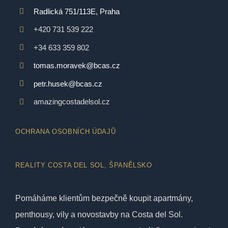
Radlická 751/113E, Praha
+420 731 539 222
+34 633 359 802
tomas.moravek@bcas.cz
petr.husek@bcas.cz
amazingcostadelsol.cz
OCHRANA OSOBNÍCH ÚDAJŮ
REALITY COSTA DEL SOL, ŠPANĚLSKO
Pomáháme klientům bezpečně koupit apartmány,
penthousy, vily a novostavby na Costa del Sol.