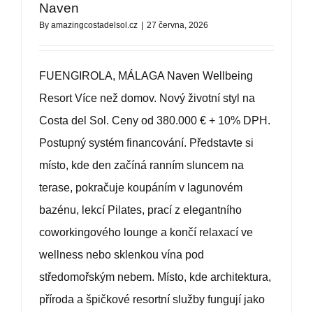
BCAS
Naven
By
amazingcostadelsol.cz
|
27 června, 2026
O NÁS
FUENGIROLA, MÁLAGA Naven Wellbeing
KONTAKT
Resort Více než domov. Nový životní styl na
Costa del Sol. Ceny od 380.000 € + 10% DPH.
Postupný systém financování. Představte si
místo, kde den začíná ranním sluncem na
terase, pokračuje koupáním v lagunovém
bazénu, lekcí Pilates, prací z elegantního
coworkingového lounge a končí relaxací ve
wellness nebo sklenkou vína pod
středomořským nebem. Místo, kde architektura,
příroda a špičkové resortní služby fungují jako