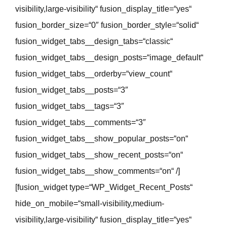
visibility,large-visibility“ fusion_display_title=“yes“
fusion_border_size=“0″ fusion_border_style=“solid“
fusion_widget_tabs__design_tabs=“classic“
fusion_widget_tabs__design_posts=“image_default“
fusion_widget_tabs__orderby=“view_count“
fusion_widget_tabs__posts=“3″
fusion_widget_tabs__tags=“3″
fusion_widget_tabs__comments=“3″
fusion_widget_tabs__show_popular_posts=“on“
fusion_widget_tabs__show_recent_posts=“on“
fusion_widget_tabs__show_comments=“on“ /]
[fusion_widget type=“WP_Widget_Recent_Posts“
hide_on_mobile=“small-visibility,medium-
visibility,large-visibility“ fusion_display_title=“yes“