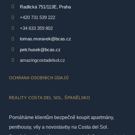
Radlická 751/113E, Praha
+420 731 539 222
+34 633 359 802
tomas.moravek@bcas.cz
petr.husek@bcas.cz
amazingcostadelsol.cz
OCHRANA OSOBNÍCH ÚDAJŮ
REALITY COSTA DEL SOL, ŠPANĚLSKO
Pomáháme klientům bezpečně koupit apartmány,
penthousy, vily a novostavby na Costa del Sol.