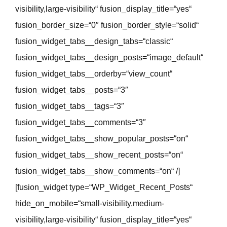
visibility,large-visibility“ fusion_display_title=“yes“
fusion_border_size=“0″ fusion_border_style=“solid“
fusion_widget_tabs__design_tabs=“classic“
fusion_widget_tabs__design_posts=“image_default“
fusion_widget_tabs__orderby=“view_count“
fusion_widget_tabs__posts=“3″
fusion_widget_tabs__tags=“3″
fusion_widget_tabs__comments=“3″
fusion_widget_tabs__show_popular_posts=“on“
fusion_widget_tabs__show_recent_posts=“on“
fusion_widget_tabs__show_comments=“on“ /]
[fusion_widget type=“WP_Widget_Recent_Posts“
hide_on_mobile=“small-visibility,medium-
visibility,large-visibility“ fusion_display_title=“yes“