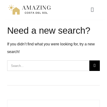
Přeskočit
na
Toggle
Naviga
obsah
Need a new search?
NAVEN
If you didn’t find what you were looking for, try a new
RESORT LIVING
search!
HYPOTÉKA
Hledat:
ZÁŽITKY
WEBINÁŘ