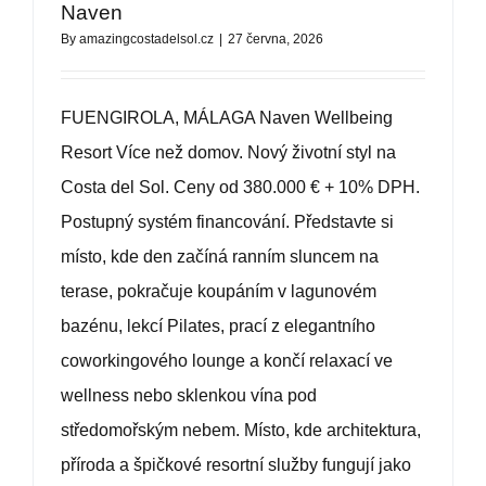
BCAS
Naven
By
amazingcostadelsol.cz
|
27 června, 2026
O NÁS
FUENGIROLA, MÁLAGA Naven Wellbeing
KONTAKT
Resort Více než domov. Nový životní styl na
Costa del Sol. Ceny od 380.000 € + 10% DPH.
Postupný systém financování. Představte si
místo, kde den začíná ranním sluncem na
terase, pokračuje koupáním v lagunovém
bazénu, lekcí Pilates, prací z elegantního
coworkingového lounge a končí relaxací ve
wellness nebo sklenkou vína pod
středomořským nebem. Místo, kde architektura,
příroda a špičkové resortní služby fungují jako