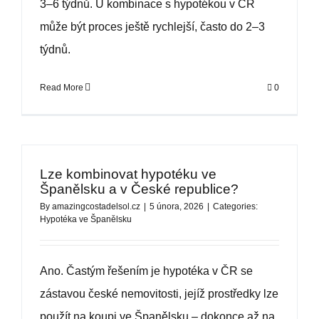
3–6 týdnů. U kombinace s hypotékou v ČR
může být proces ještě rychlejší, často do 2–3
týdnů.
Read More
0
Lze kombinovat hypotéku ve
Španělsku a v České republice?
By
amazingcostadelsol.cz
|
5 února, 2026
|
Categories:
Hypotéka ve Španělsku
Ano. Častým řešením je hypotéka v ČR se
zástavou české nemovitosti, jejíž prostředky lze
použít na koupi ve Španělsku – dokonce až na