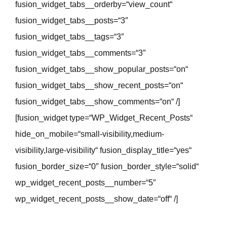
fusion_widget_tabs__orderby=“view_count“
fusion_widget_tabs__posts=“3″
fusion_widget_tabs__tags=“3″
fusion_widget_tabs__comments=“3″
fusion_widget_tabs__show_popular_posts=“on“
fusion_widget_tabs__show_recent_posts=“on“
fusion_widget_tabs__show_comments=“on“ /]
[fusion_widget type=“WP_Widget_Recent_Posts“
hide_on_mobile=“small-visibility,medium-
visibility,large-visibility“ fusion_display_title=“yes“
fusion_border_size=“0″ fusion_border_style=“solid“
wp_widget_recent_posts__number=“5″
wp_widget_recent_posts__show_date=“off“ /]