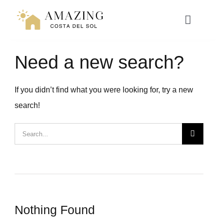
Přeskočit
na
Toggle
Naviga
obsah
Need a new search?
NAVEN
If you didn’t find what you were looking for, try a new
RESORT LIVING
search!
HYPOTÉKA
Hledat:
ZÁŽITKY
WEBINÁŘ
Nothing Found