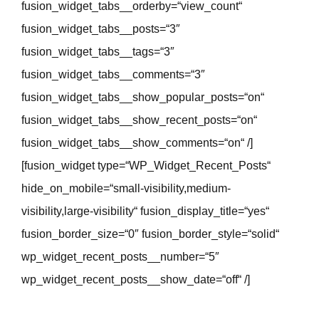
fusion_widget_tabs__orderby=“view_count“
fusion_widget_tabs__posts=“3″
fusion_widget_tabs__tags=“3″
fusion_widget_tabs__comments=“3″
fusion_widget_tabs__show_popular_posts=“on“
fusion_widget_tabs__show_recent_posts=“on“
fusion_widget_tabs__show_comments=“on“ /]
[fusion_widget type=“WP_Widget_Recent_Posts“
hide_on_mobile=“small-visibility,medium-
visibility,large-visibility“ fusion_display_title=“yes“
fusion_border_size=“0″ fusion_border_style=“solid“
wp_widget_recent_posts__number=“5″
wp_widget_recent_posts__show_date=“off“ /]