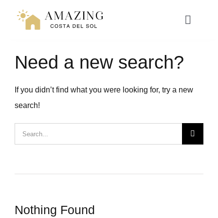
Přeskočit
na
Toggle
Naviga
obsah
Need a new search?
NAVEN
If you didn’t find what you were looking for, try a new
RESORT LIVING
search!
HYPOTÉKA
Hledat:
ZÁŽITKY
WEBINÁŘ
Nothing Found